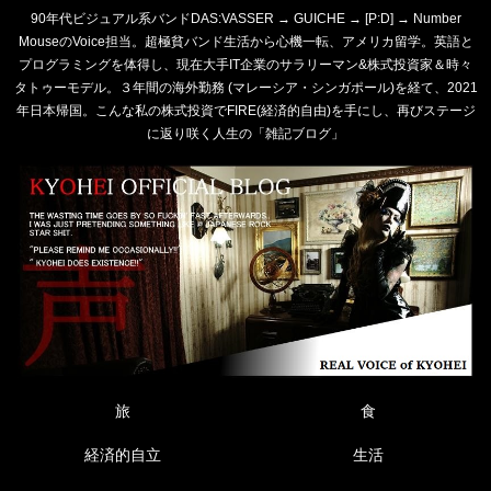
90年代ビジュアル系バンドDAS:VASSER → GUICHE → [P:D] → Number
MouseのVoice担当。超極貧バンド生活から心機一転、アメリカ留学。英語と
プログラミングを体得し、現在大手IT企業のサラリーマン&株式投資家＆時々
タトゥーモデル。３年間の海外勤務 (マレーシア・シンガポール)を経て、2021
年日本帰国。こんな私の株式投資でFIRE(経済的自由)を手にし、再びステージ
に返り咲く人生の「雑記ブログ」
旅
食
経済的自立
生活