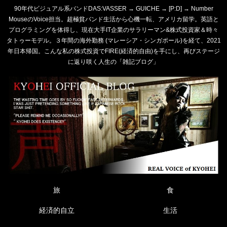
90年代ビジュアル系バンドDAS:VASSER → GUICHE → [P:D] → Number
MouseのVoice担当。超極貧バンド生活から心機一転、アメリカ留学。英語と
プログラミングを体得し、現在大手IT企業のサラリーマン&株式投資家＆時々
タトゥーモデル。３年間の海外勤務 (マレーシア・シンガポール)を経て、2021
年日本帰国。こんな私の株式投資でFIRE(経済的自由)を手にし、再びステージ
に返り咲く人生の「雑記ブログ」
旅
食
経済的自立
生活