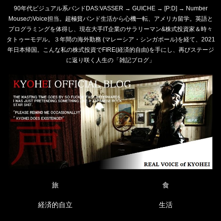
90年代ビジュアル系バンドDAS:VASSER → GUICHE → [P:D] → Number
MouseのVoice担当。超極貧バンド生活から心機一転、アメリカ留学。英語と
プログラミングを体得し、現在大手IT企業のサラリーマン&株式投資家＆時々
タトゥーモデル。３年間の海外勤務 (マレーシア・シンガポール)を経て、2021
年日本帰国。こんな私の株式投資でFIRE(経済的自由)を手にし、再びステージ
に返り咲く人生の「雑記ブログ」
旅
食
経済的自立
生活