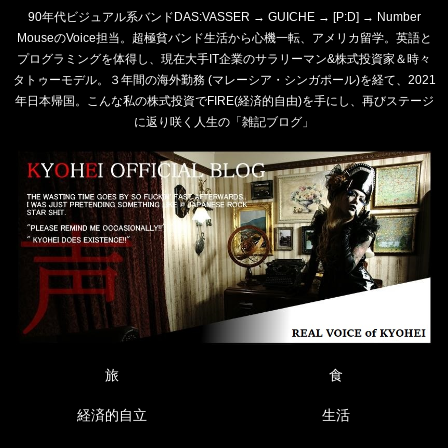
90年代ビジュアル系バンドDAS:VASSER → GUICHE → [P:D] → Number
MouseのVoice担当。超極貧バンド生活から心機一転、アメリカ留学。英語と
プログラミングを体得し、現在大手IT企業のサラリーマン&株式投資家＆時々
タトゥーモデル。３年間の海外勤務 (マレーシア・シンガポール)を経て、2021
年日本帰国。こんな私の株式投資でFIRE(経済的自由)を手にし、再びステージ
に返り咲く人生の「雑記ブログ」
旅
食
経済的自立
生活