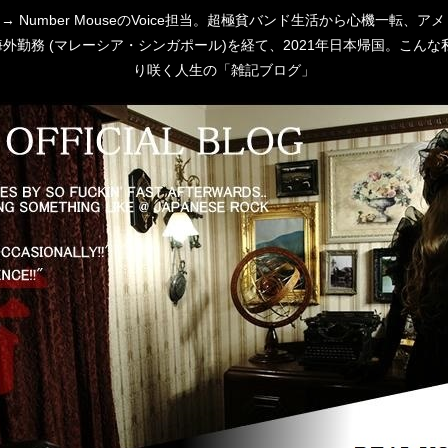
 [P:D] → Number MouseのVoice担当。超極貧バンド生活から心
勤務 (マレーシア・シンガポール)を経て、2021年日本帰国。こんな私
り咲く人生の「雑記ブログ」