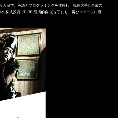
機一転、アメリカ留学。英語とプログラミングを体得し、現在大手IT企業の
の株式投資でFIRE(経済的自由)を手にし、再びステージに返