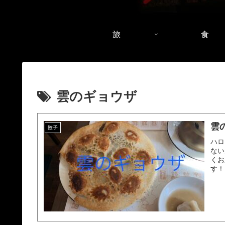
旅
食
雲のギョウザ
雲
餃子
ハロ
ない
くお
す！