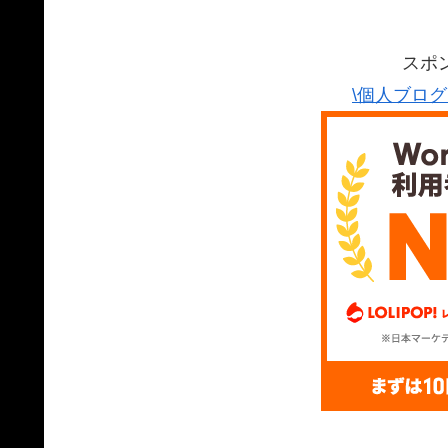
スポ
\個人ブロ