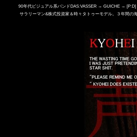
90年代ビジュアル系バンドDAS:VASSER → GUICHE →
サラリーマン&株式投資家＆時々タトゥーモデル。３年間の海外