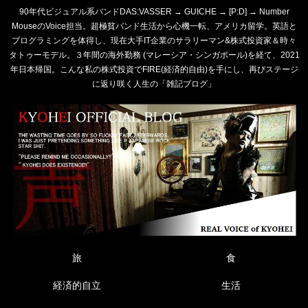
90年代ビジュアル系バンドDAS:VASSER → GUICHE → [P:D] → Number
MouseのVoice担当。超極貧バンド生活から心機一転、アメリカ留学。英語と
プログラミングを体得し、現在大手IT企業のサラリーマン&株式投資家＆時々
タトゥーモデル。３年間の海外勤務 (マレーシア・シンガポール)を経て、2021
年日本帰国。こんな私の株式投資でFIRE(経済的自由)を手にし、再びステージ
に返り咲く人生の「雑記ブログ」
旅
食
経済的自立
生活