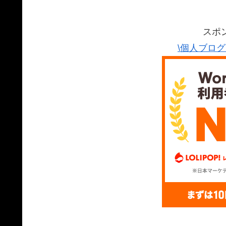
スポ
\個人ブロ