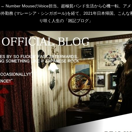
 [P:D] → Number MouseのVoice担当。超極貧バンド生活から心
勤務 (マレーシア・シンガポール)を経て、2021年日本帰国。こんな私
り咲く人生の「雑記ブログ」