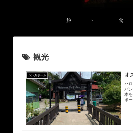
旅
食
観光
オ
シンガポール
ハロ
バン
本を
ポー