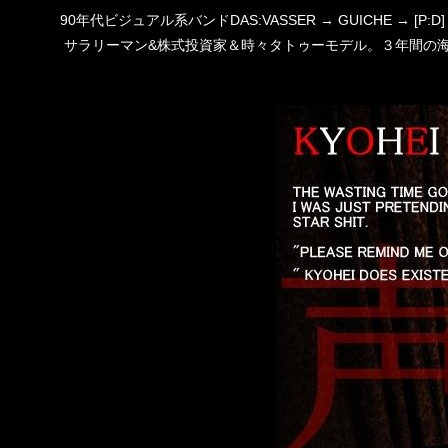
90年代ビジュアル系バンドDAS:VASSER → GUICHE →
サラリーマン&株式投資家＆時々タトゥーモデル。３年間の海外