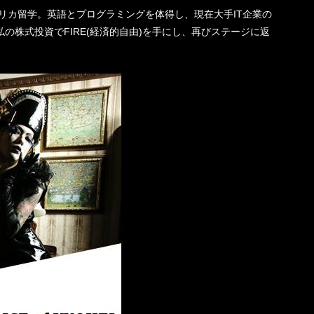
機一転、アメリカ留学。英語とプログラミングを体得し、現在大手IT企業の
の株式投資でFIRE(経済的自由)を手にし、再びステージに返