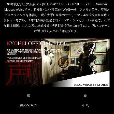
90年代ビジュアル系バンドDAS:VASSER → GUICHE → [P:D] → Number
MouseのVoice担当。超極貧バンド生活から心機一転、アメリカ留学。英語と
プログラミングを体得し、現在大手IT企業のサラリーマン&株式投資家＆時々
タトゥーモデル。３年間の海外勤務 (マレーシア・シンガポール)を経て、2021
年日本帰国。こんな私の株式投資でFIRE(経済的自由)を手にし、再びステージ
に返り咲く人生の「雑記ブログ」
旅
食
経済的自立
生活