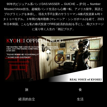
90年代ビジュアル系バンドDAS:VASSER → GUICHE → [P:D] → Number
MouseのVoice担当。超極貧バンド生活から心機一転、アメリカ留学。英語と
プログラミングを体得し、現在大手IT企業のサラリーマン&株式投資家＆時々
タトゥーモデル。３年間の海外勤務 (マレーシア・シンガポール)を経て、2021
年日本帰国。こんな私の株式投資でFIRE(経済的自由)を手にし、再びステージ
に返り咲く人生の「雑記ブログ」
旅
食
経済的自立
生活