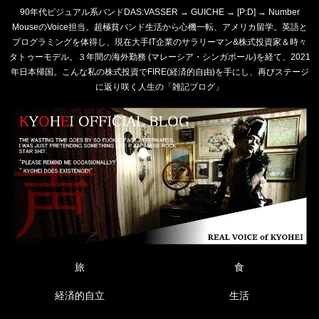
90年代ビジュアル系バンドDAS:VASSER → GUICHE → [P:D] → Number
MouseのVoice担当。超極貧バンド生活から心機一転、アメリカ留学。英語と
プログラミングを体得し、現在大手IT企業のサラリーマン&株式投資家＆時々
タトゥーモデル。３年間の海外勤務 (マレーシア・シンガポール)を経て、2021
年日本帰国。こんな私の株式投資でFIRE(経済的自由)を手にし、再びステージ
に返り咲く人生の「雑記ブログ」
旅
食
経済的自立
生活