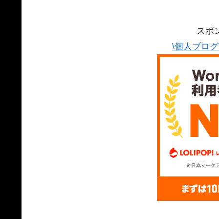
スポ
\個人ブロ