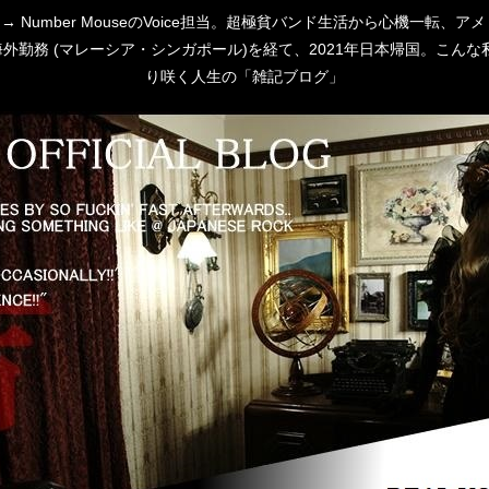
 [P:D] → Number MouseのVoice担当。超極貧バンド生活から心
勤務 (マレーシア・シンガポール)を経て、2021年日本帰国。こんな私
り咲く人生の「雑記ブログ」