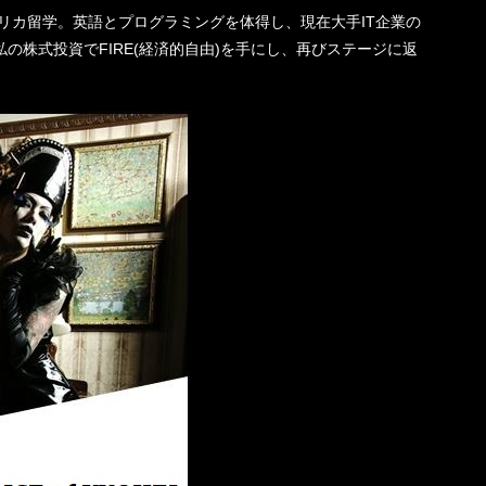
機一転、アメリカ留学。英語とプログラミングを体得し、現在大手IT企業の
の株式投資でFIRE(経済的自由)を手にし、再びステージに返