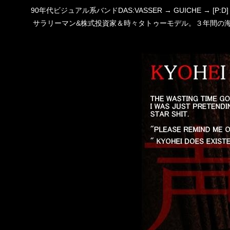
90年代ビジュアル系バンドDAS:VASSER → GUICHE →
サラリーマン&株式投資家＆時々タトゥーモデル。３年間の海外