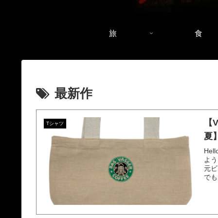
旅
食
最新作
【V
Tシャツ
夏
He
よう
元ビ
でも