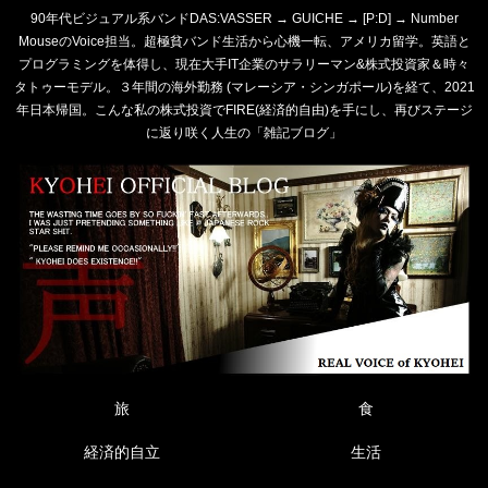
90年代ビジュアル系バンドDAS:VASSER → GUICHE → [P:D] → Number
MouseのVoice担当。超極貧バンド生活から心機一転、アメリカ留学。英語と
プログラミングを体得し、現在大手IT企業のサラリーマン&株式投資家＆時々
タトゥーモデル。３年間の海外勤務 (マレーシア・シンガポール)を経て、2021
年日本帰国。こんな私の株式投資でFIRE(経済的自由)を手にし、再びステージ
に返り咲く人生の「雑記ブログ」
旅
食
経済的自立
生活