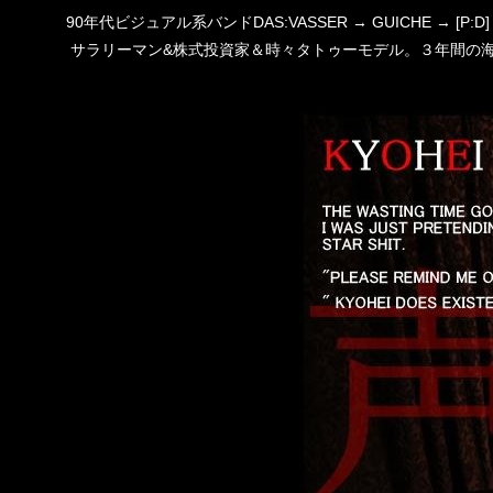
90年代ビジュアル系バンドDAS:VASSER → GUICHE →
サラリーマン&株式投資家＆時々タトゥーモデル。３年間の海外