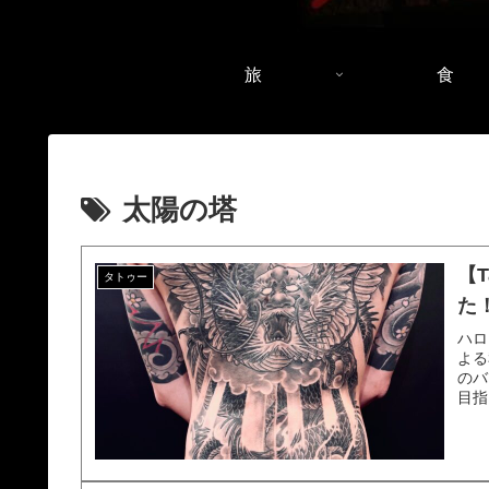
旅
食
太陽の塔
【T
タトゥー
た
ハロ
よる
のバ
目指