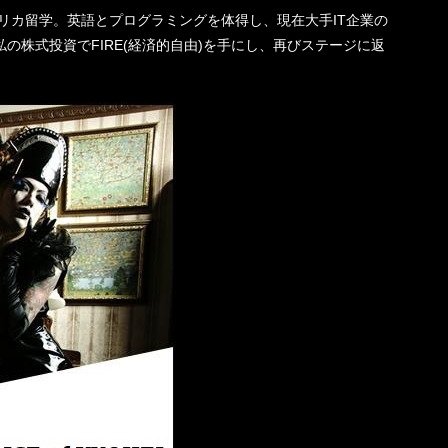
機一転、アメリカ留学。英語とプログラミングを体得し、現在大手IT企業の
の株式投資でFIRE(経済的自由)を手にし、再びステージに返