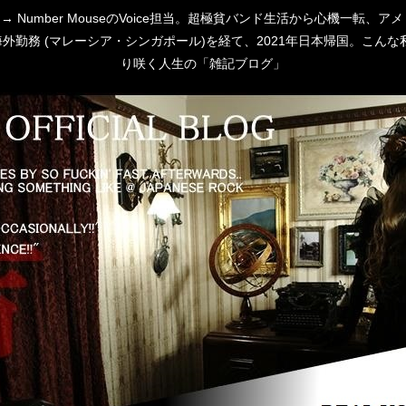
 [P:D] → Number MouseのVoice担当。超極貧バンド生活から心
勤務 (マレーシア・シンガポール)を経て、2021年日本帰国。こんな私
り咲く人生の「雑記ブログ」