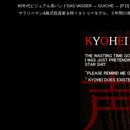
90年代ビジュアル系バンドDAS:VASSER → GUICHE →
サラリーマン&株式投資家＆時々タトゥーモデル。３年間の海外