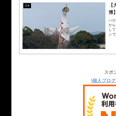
【
日本
博
ハロ
から
して
ンで
スポ
\個人ブロ