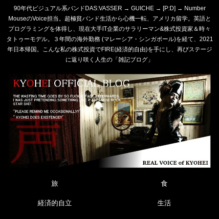
90年代ビジュアル系バンドDAS:VASSER → GUICHE → [P:D] → Number
MouseのVoice担当。超極貧バンド生活から心機一転、アメリカ留学。英語と
プログラミングを体得し、現在大手IT企業のサラリーマン&株式投資家＆時々
タトゥーモデル。３年間の海外勤務 (マレーシア・シンガポール)を経て、2021
年日本帰国。こんな私の株式投資でFIRE(経済的自由)を手にし、再びステージ
に返り咲く人生の「雑記ブログ」
旅
食
経済的自立
生活