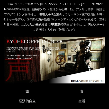
90年代ビジュアル系バンドDAS:VASSER → GUICHE → [P:D] → Number
MouseのVoice担当。超極貧バンド生活から心機一転、アメリカ留学。英語と
プログラミングを体得し、現在大手IT企業のサラリーマン&株式投資家＆時々
タトゥーモデル。３年間の海外勤務 (マレーシア・シンガポール)を経て、2021
年日本帰国。こんな私の株式投資でFIRE(経済的自由)を手にし、再びステージ
に返り咲く人生の「雑記ブログ」
旅
食
経済的自立
生活