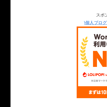
スポ
\個人ブロ