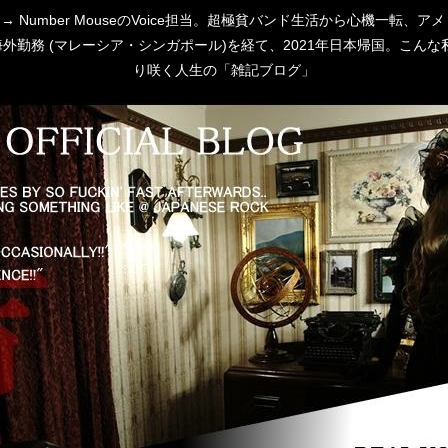
 [P:D] → Number MouseのVoice担当。超極貧バンド生活から心
勤務 (マレーシア・シンガポール)を経て、2021年日本帰国。こんな私
り咲く人生の「雑記ブログ」