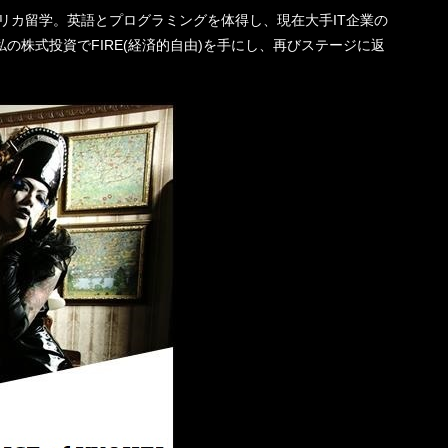
機一転、アメリカ留学。英語とプログラミングを体得し、現在大手IT企業の
の株式投資でFIRE(経済的自由)を手にし、再びステージに返