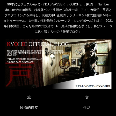
90年代ビジュアル系バンドDAS:VASSER → GUICHE → [P:D] → Number
MouseのVoice担当。超極貧バンド生活から心機一転、アメリカ留学。英語と
プログラミングを体得し、現在大手IT企業のサラリーマン&株式投資家＆時々
タトゥーモデル。３年間の海外勤務 (マレーシア・シンガポール)を経て、2021
年日本帰国。こんな私の株式投資でFIRE(経済的自由)を手にし、再びステージ
に返り咲く人生の「雑記ブログ」
旅
食
経済的自立
生活