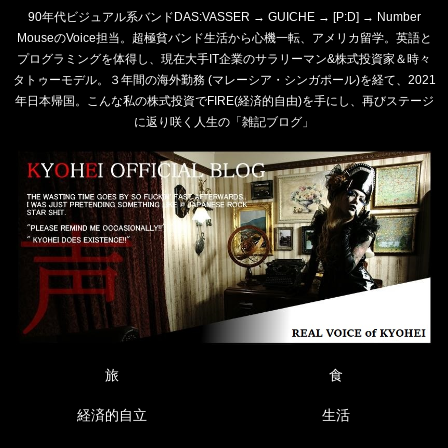
90年代ビジュアル系バンドDAS:VASSER → GUICHE → [P:D] → Number
MouseのVoice担当。超極貧バンド生活から心機一転、アメリカ留学。英語と
プログラミングを体得し、現在大手IT企業のサラリーマン&株式投資家＆時々
タトゥーモデル。３年間の海外勤務 (マレーシア・シンガポール)を経て、2021
年日本帰国。こんな私の株式投資でFIRE(経済的自由)を手にし、再びステージ
に返り咲く人生の「雑記ブログ」
旅
食
経済的自立
生活