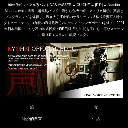
90年代ビジュアル系バンドDAS:VASSER → GUICHE → [P:D] → Number
MouseのVoice担当。超極貧バンド生活から心機一転、アメリカ留学。英語と
プログラミングを体得し、現在大手IT企業のサラリーマン&株式投資家＆時々
タトゥーモデル。３年間の海外勤務 (マレーシア・シンガポール)を経て、2021
年日本帰国。こんな私の株式投資でFIRE(経済的自由)を手にし、再びステージ
に返り咲く人生の「雑記ブログ」
旅
食
経済的自立
生活