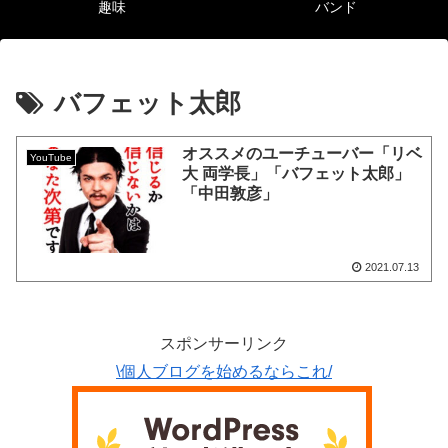
趣味
バンド
バフェット太郎
オススメのユーチューバー「リベ
YouTube
大 両学長」「バフェット太郎」
「中田敦彦」
2021.07.13
スポンサーリンク
\個人ブログを始めるならこれ/