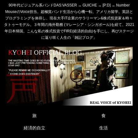
90年代ビジュアル系バンドDAS:VASSER → GUICHE → [P:D] → Number
MouseのVoice担当。超極貧バンド生活から心機一転、アメリカ留学。英語と
プログラミングを体得し、現在大手IT企業のサラリーマン&株式投資家＆時々
タトゥーモデル。３年間の海外勤務 (マレーシア・シンガポール)を経て、2021
年日本帰国。こんな私の株式投資でFIRE(経済的自由)を手にし、再びステージ
に返り咲く人生の「雑記ブログ」
旅
食
経済的自立
生活