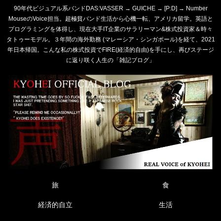
90年代ビジュアル系バンドDAS:VASSER → GUICHE → [P:D] → Number
MouseのVoice担当。超極貧バンド生活から心機一転、アメリカ留学。英語と
プログラミングを体得し、現在大手IT企業のサラリーマン&株式投資家＆時々
タトゥーモデル。３年間の海外勤務 (マレーシア・シンガポール)を経て、2021
年日本帰国。こんな私の株式投資でFIRE(経済的自由)を手にし、再びステージ
に返り咲く人生の「雑記ブログ」
旅
食
経済的自立
生活