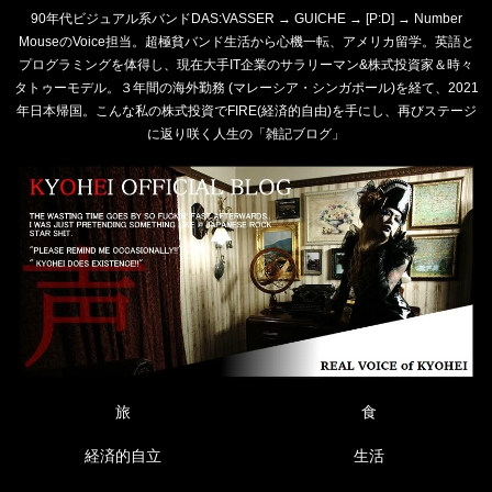
90年代ビジュアル系バンドDAS:VASSER → GUICHE → [P:D] → Number
MouseのVoice担当。超極貧バンド生活から心機一転、アメリカ留学。英語と
プログラミングを体得し、現在大手IT企業のサラリーマン&株式投資家＆時々
タトゥーモデル。３年間の海外勤務 (マレーシア・シンガポール)を経て、2021
年日本帰国。こんな私の株式投資でFIRE(経済的自由)を手にし、再びステージ
に返り咲く人生の「雑記ブログ」
旅
食
経済的自立
生活