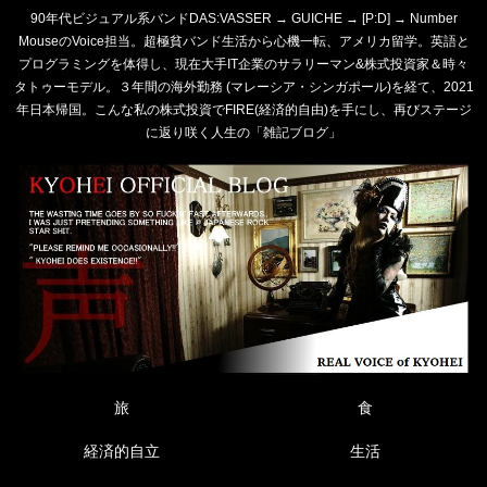
90年代ビジュアル系バンドDAS:VASSER → GUICHE → [P:D] → Number
MouseのVoice担当。超極貧バンド生活から心機一転、アメリカ留学。英語と
プログラミングを体得し、現在大手IT企業のサラリーマン&株式投資家＆時々
タトゥーモデル。３年間の海外勤務 (マレーシア・シンガポール)を経て、2021
年日本帰国。こんな私の株式投資でFIRE(経済的自由)を手にし、再びステージ
に返り咲く人生の「雑記ブログ」
旅
食
経済的自立
生活