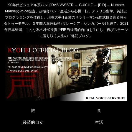
90年代ビジュアル系バンドDAS:VASSER → GUICHE → [P:D] → Number
MouseのVoice担当。超極貧バンド生活から心機一転、アメリカ留学。英語と
プログラミングを体得し、現在大手IT企業のサラリーマン&株式投資家＆時々
タトゥーモデル。３年間の海外勤務 (マレーシア・シンガポール)を経て、2021
年日本帰国。こんな私の株式投資でFIRE(経済的自由)を手にし、再びステージ
に返り咲く人生の「雑記ブログ」
旅
食
経済的自立
生活