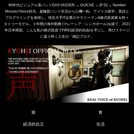
90年代ビジュアル系バンドDAS:VASSER → GUICHE → [P:D] → Number
MouseのVoice担当。超極貧バンド生活から心機一転、アメリカ留学。英語と
プログラミングを体得し、現在大手IT企業のサラリーマン&株式投資家＆時々
タトゥーモデル。３年間の海外勤務 (マレーシア・シンガポール)を経て、2021
年日本帰国。こんな私の株式投資でFIRE(経済的自由)を手にし、再びステージ
に返り咲く人生の「雑記ブログ」
旅
食
経済的自立
生活