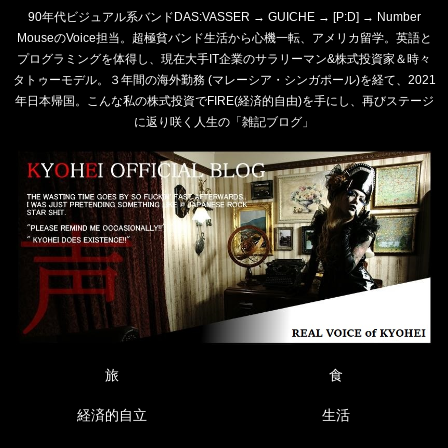
90年代ビジュアル系バンドDAS:VASSER → GUICHE → [P:D] → Number
MouseのVoice担当。超極貧バンド生活から心機一転、アメリカ留学。英語と
プログラミングを体得し、現在大手IT企業のサラリーマン&株式投資家＆時々
タトゥーモデル。３年間の海外勤務 (マレーシア・シンガポール)を経て、2021
年日本帰国。こんな私の株式投資でFIRE(経済的自由)を手にし、再びステージ
に返り咲く人生の「雑記ブログ」
旅
食
経済的自立
生活