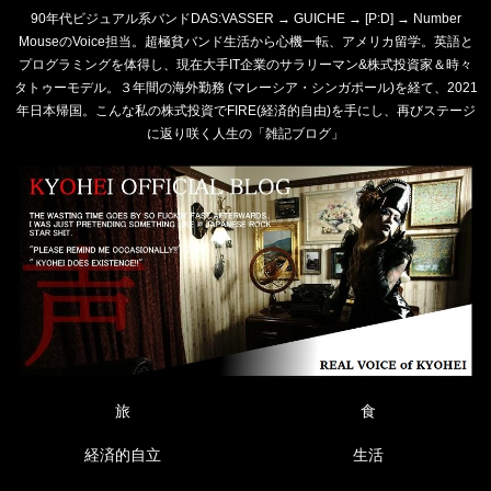
90年代ビジュアル系バンドDAS:VASSER → GUICHE → [P:D] → Number
MouseのVoice担当。超極貧バンド生活から心機一転、アメリカ留学。英語と
プログラミングを体得し、現在大手IT企業のサラリーマン&株式投資家＆時々
タトゥーモデル。３年間の海外勤務 (マレーシア・シンガポール)を経て、2021
年日本帰国。こんな私の株式投資でFIRE(経済的自由)を手にし、再びステージ
に返り咲く人生の「雑記ブログ」
旅
食
経済的自立
生活