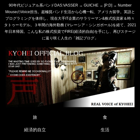
90年代ビジュアル系バンドDAS:VASSER → GUICHE → [P:D] → Number
MouseのVoice担当。超極貧バンド生活から心機一転、アメリカ留学。英語と
プログラミングを体得し、現在大手IT企業のサラリーマン&株式投資家＆時々
タトゥーモデル。３年間の海外勤務 (マレーシア・シンガポール)を経て、2021
年日本帰国。こんな私の株式投資でFIRE(経済的自由)を手にし、再びステージ
に返り咲く人生の「雑記ブログ」
旅
食
経済的自立
生活