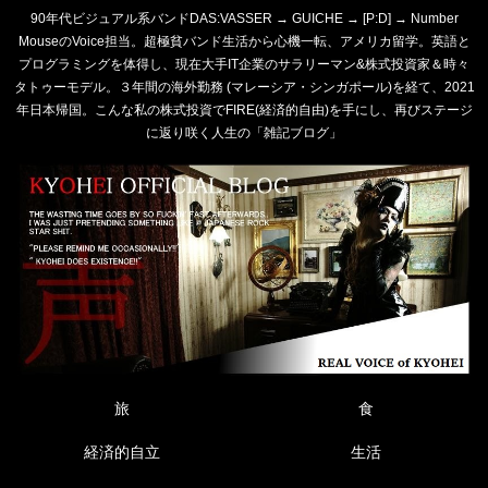
90年代ビジュアル系バンドDAS:VASSER → GUICHE → [P:D] → Number
MouseのVoice担当。超極貧バンド生活から心機一転、アメリカ留学。英語と
プログラミングを体得し、現在大手IT企業のサラリーマン&株式投資家＆時々
タトゥーモデル。３年間の海外勤務 (マレーシア・シンガポール)を経て、2021
年日本帰国。こんな私の株式投資でFIRE(経済的自由)を手にし、再びステージ
に返り咲く人生の「雑記ブログ」
旅
食
経済的自立
生活