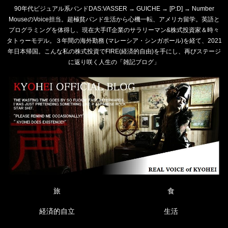
90年代ビジュアル系バンドDAS:VASSER → GUICHE → [P:D] → Number
MouseのVoice担当。超極貧バンド生活から心機一転、アメリカ留学。英語と
プログラミングを体得し、現在大手IT企業のサラリーマン&株式投資家＆時々
タトゥーモデル。３年間の海外勤務 (マレーシア・シンガポール)を経て、2021
年日本帰国。こんな私の株式投資でFIRE(経済的自由)を手にし、再びステージ
に返り咲く人生の「雑記ブログ」
旅
食
経済的自立
生活