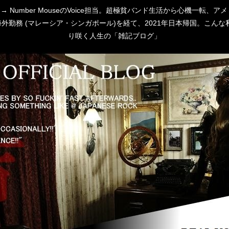
 [P:D] → Number MouseのVoice担当。超極貧バンド生活から心
勤務 (マレーシア・シンガポール)を経て、2021年日本帰国。こんな私
り咲く人生の「雑記ブログ」