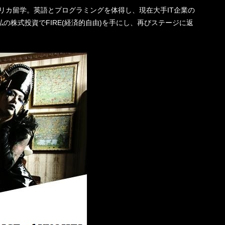
機一転、アメリカ留学。英語とプログラミングを体得し、現在大手IT企業の
の株式投資でFIRE(経済的自由)を手にし、再びステージに返