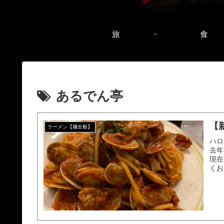
旅
食
あるでん亭
【
ラーメン【麺全般】
ハロ
去年
現在
くお