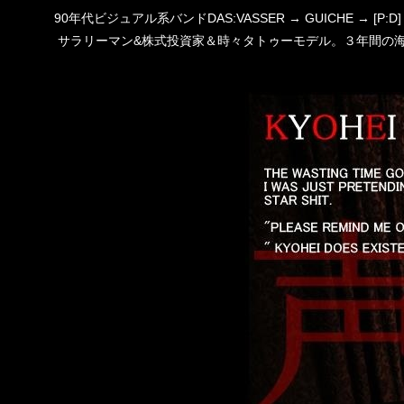
90年代ビジュアル系バンドDAS:VASSER → GUICHE →
サラリーマン&株式投資家＆時々タトゥーモデル。３年間の海外