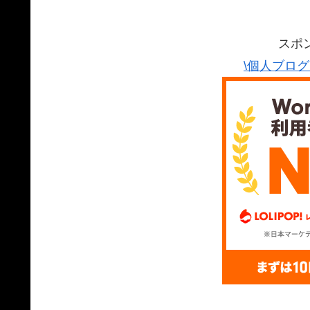
スポ
\個人ブロ