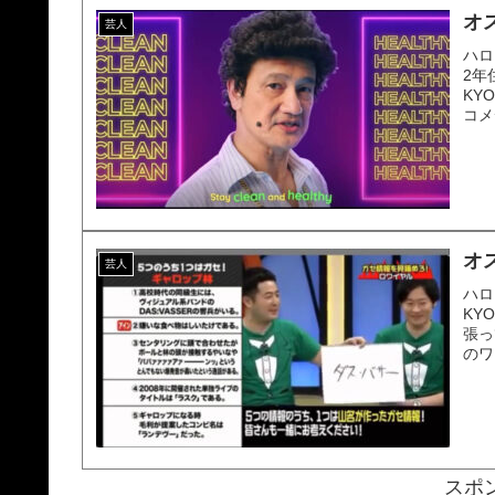
オ
芸人
ハロ
2年
KY
コメ
オ
芸人
ハロ
KY
張っ
のワ
スポ