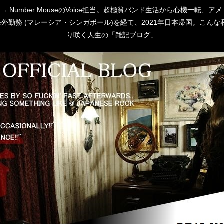
 [P:D] → Number MouseのVoice担当。超極貧バンド生活から心
勤務 (マレーシア・シンガポール)を経て、2021年日本帰国。こんな私
り咲く人生の「雑記ブログ」