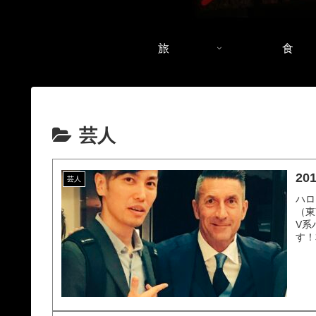
旅
食
芸人
2
芸人
ハロ
（東
V系
す！