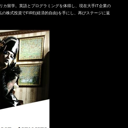
機一転、アメリカ留学。英語とプログラミングを体得し、現在大手IT企業の
の株式投資でFIRE(経済的自由)を手にし、再びステージに返