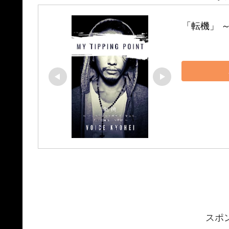
「転機」 
スポ