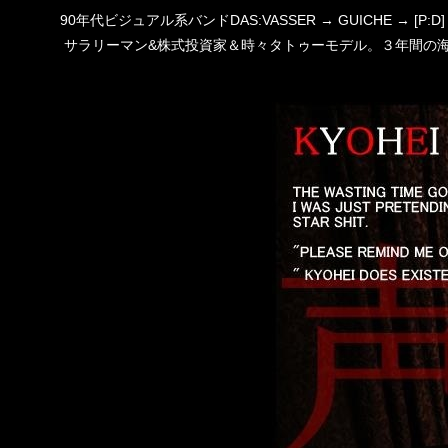
90年代ビジュアル系バンドDAS:VASSER → GUICHE →
サラリーマン&株式投資家＆時々タトゥーモデル。３年間の海外