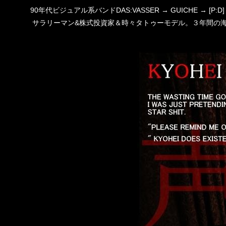
90年代ビジュアル系バンドDAS:VASSER → GUICHE →
サラリーマン&株式投資家＆時々タトゥーモデル。３年間の海外