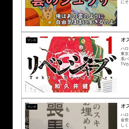
にそ
オ
マンガ
ハロ
東京
系バ
TV
オ
マンガ
ハロ
金世
しく