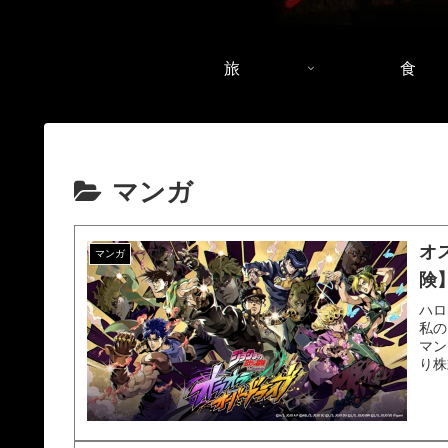
旅
食
マンガ
オ
マンガ
険
ハロ
私の
マン
り株