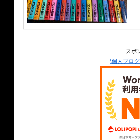
スポ
\個人ブロ