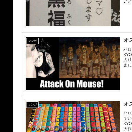
いと
オ
マンガ
ハロ
KY
入り
まし
オ
マンガ
ハロ
でい
KY
大作