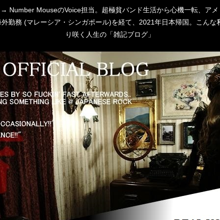
 [P:D] → Number MouseのVoice担当。超極貧バンド生活から心
勤務 (マレーシア・シンガポール)を経て、2021年日本帰国。こんな私
り咲く人生の「雑記ブログ」