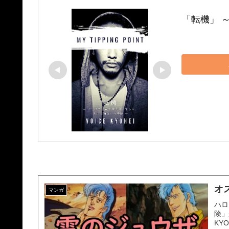
「転機」 
オ
マンガ
ハロ
険」
KY