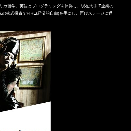
機一転、アメリカ留学。英語とプログラミングを体得し、現在大手IT企業の
の株式投資でFIRE(経済的自由)を手にし、再びステージに返