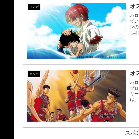
オ
マンガ
ハロ
てい
ンの
しぶ
オ
マンガ
ハロ
ブロ
リー
は、
スポ