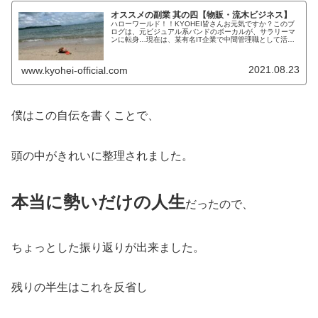
オススメの副業 其の四【物販・流木ビジネス】
ハローワールド！！KYOHEI皆さんお元気ですか？このブ
ログは、元ビジュアル系バンドのボーカルが、サラリーマ
ンに転身…現在は、某有名IT企業で中間管理職として活躍
しています。私の経験を元に毎日コツコツとブログ記事を
書いております。因みに、K...
2021.08.23
www.kyohei-official.com
僕はこの自伝を書くことで、
頭の中がきれいに整理されました。
本当に勢いだけの人生
だったので、
ちょっとした振り返りが出来ました。
残りの半生はこれを反省し