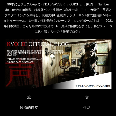
90年代ビジュアル系バンドDAS:VASSER → GUICHE → [P:D] → Number
MouseのVoice担当。超極貧バンド生活から心機一転、アメリカ留学。英語と
プログラミングを体得し、現在大手IT企業のサラリーマン&株式投資家＆時々
タトゥーモデル。３年間の海外勤務 (マレーシア・シンガポール)を経て、2021
年日本帰国。こんな私の株式投資でFIRE(経済的自由)を手にし、再びステージ
に返り咲く人生の「雑記ブログ」
旅
食
経済的自立
生活