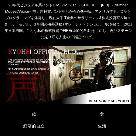
90年代ビジュアル系バンドDAS:VASSER → GUICHE → [P:D] → Number
MouseのVoice担当。超極貧バンド生活から心機一転、アメリカ留学。英語と
プログラミングを体得し、現在大手IT企業のサラリーマン&株式投資家＆時々
タトゥーモデル。３年間の海外勤務 (マレーシア・シンガポール)を経て、2021
年日本帰国。こんな私の株式投資でFIRE(経済的自由)を手にし、再びステージ
に返り咲く人生の「雑記ブログ」
旅
食
経済的自立
生活