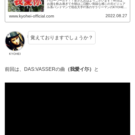
ハローワールド！！皆さんおはようございます！昨日は、
お酒を飲み過ぎて今朝は二日酔い気味な感じの元ビジュア
ル系バンドマンで現在大手IT系のサラリーマンのKYOHEI
です。KYOHEI本日もよろしくお願いします。本日は、や
っと行きました「カラオ...
2022.08.27
www.kyohei-official.com
覚えておりますでしょうか？
KYOHEI
前回は、DAS:VASSERの曲
（我愛イ尓）
と