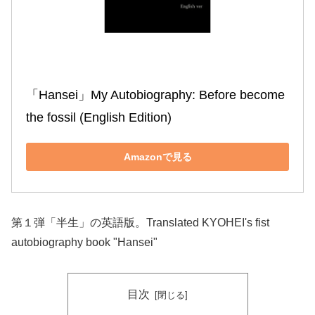
「Hansei」My Autobiography: Before become 
the fossil (English Edition)
Amazonで見る
第１弾「半生」の英語版。Translated KYOHEI's fist
autobiography book "Hansei"
目次