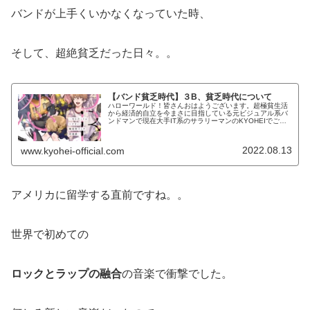
バンドが上手くいかなくなっていた時、
そして、超絶貧乏だった日々。。
【バンド貧乏時代】３B、貧乏時代について
ハローワールド！皆さんおはようございます。超極貧生活
から経済的自立を今まさに目指している元ビジュアル系バ
ンドマンで現在大手IT系のサラリーマンのKYOHEIでござ
います。KYOHEI本日もよろしくお願いします。本日は、
僕の自伝でもかなり詳し...
2022.08.13
www.kyohei-official.com
アメリカに留学する直前ですね。。
世界で初めての
ロックとラップの融合
の音楽で衝撃でした。