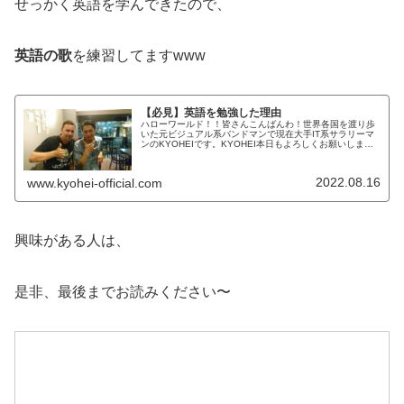
せっかく英語を学んできたので、
英語の歌
を練習してますwww
【必見】英語を勉強した理由
ハローワールド！！皆さんこんばんわ！世界各国を渡り歩
いた元ビジュアル系バンドマンで現在大手IT系サラリーマ
ンのKYOHEIです。KYOHEI本日もよろしくお願いしま
す！本日は、なぜ僕が英語を勉強したのか？の理由を解説
していきたいと思います。...
2022.08.16
www.kyohei-official.com
興味がある人は、
是非、最後までお読みください〜