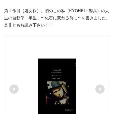
第１作目（処女作）。初のこの私（KYOHEI・響兵）の人
生の自叙伝「半生」〜化石に変わる前に〜を書きました。
是非ともお読み下さい！！