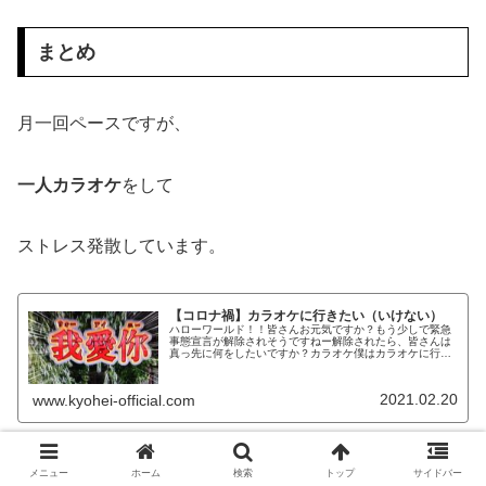
まとめ
月一回ペースですが、
一人カラオケ
をして
ストレス発散しています。
【コロナ禍】カラオケに行きたい（いけない）
ハローワールド！！皆さんお元気ですか？もう少しで緊急
事態宣言が解除されそうですねー解除されたら、皆さんは
真っ先に何をしたいですか？カラオケ僕はカラオケに行き
たいですねー緊急事態の間は、ほとんど家にいましたの
で。。大声で歌ったり、しゃべったり...
2021.02.20
www.kyohei-official.com
その他には、
メニュー
ホーム
検索
トップ
サイドバー