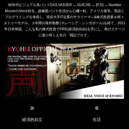
90年代ビジュアル系バンドDAS:VASSER → GUICHE → [P:D] → Number
MouseのVoice担当。超極貧バンド生活から心機一転、アメリカ留学。英語と
プログラミングを体得し、現在大手IT企業のサラリーマン&株式投資家＆時々
タトゥーモデル。３年間の海外勤務 (マレーシア・シンガポール)を経て、2021
年日本帰国。こんな私の株式投資でFIRE(経済的自由)を手にし、再びステージ
に返り咲く人生の「雑記ブログ」
旅
食
経済的自立
生活