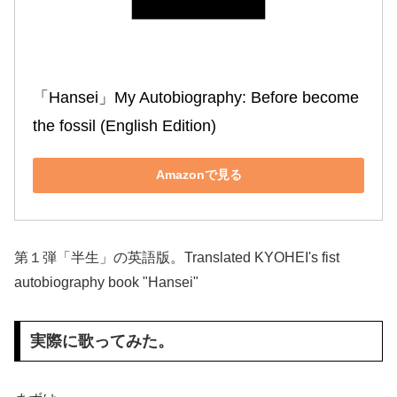
「Hansei」My Autobiography: Before become 
the fossil (English Edition)
Amazonで見る
第１弾「半生」の英語版。Translated KYOHEI's fist
autobiography book "Hansei"
実際に歌ってみた。