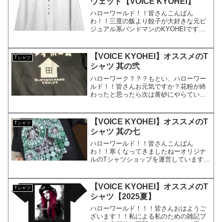
ウェット【VOICE KYOHEI】
ハローワールド！！皆さんこんばん
わ！！三度の飯より餃子が大好きな元ビ
ジュアル系バンドマンのKYOHEIです。
KYOHEI本日もよろしくお願いします！
本日は、2021年私がハマった餃子につい
て🥟新しい商品（デザイン）を作ったの
【VOICE KYOHEI】オススメのT
Tシャツ
で紹介していきま...
シャツ 其の弐
ハローワーク？？？もとい、ハローワー
ルド！！皆さんお元気ですか？花粉が終
わったと思ったら次は黄砂にやらていて
います。目が…目が…かすむ。。とは言
え、梅雨目前…暑くなってくると必要に
なってくるのは、そう、「T-shirts」です
【VOICE KYOHEI】オススメのT
Tシャツ
よね？今日はT...
シャツ 其の七
ハローワールド！！皆さんこんばん
わ！！寒くなってきましたねーオリジナ
ルのTシャツショップを運営しています元
ビジュアル系バンドマンのKYOHEIで
す。KYOHEI本日もよろしくお願いしま
す！おっす！！今日は僕のお店の宣伝で
【VOICE KYOHEI】オススメのT
Tシャツ
す。。お気軽に見てっ...
シャツ【2025夏】
ハローワールド！！！皆さんおはようご
ざいます！！私による私のための雑記ブ