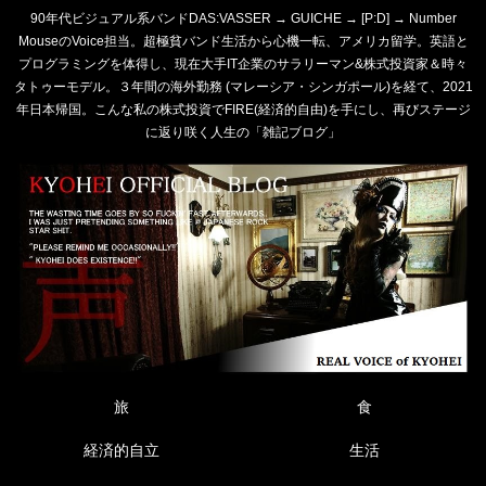
90年代ビジュアル系バンドDAS:VASSER → GUICHE → [P:D] → Number
MouseのVoice担当。超極貧バンド生活から心機一転、アメリカ留学。英語と
プログラミングを体得し、現在大手IT企業のサラリーマン&株式投資家＆時々
タトゥーモデル。３年間の海外勤務 (マレーシア・シンガポール)を経て、2021
年日本帰国。こんな私の株式投資でFIRE(経済的自由)を手にし、再びステージ
に返り咲く人生の「雑記ブログ」
旅
食
経済的自立
生活