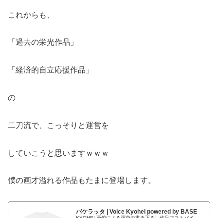
これからも、
「過去の栄光作品」
「経済的自立応援作品」
の
二刀流で、こっそりと運営を
していこうと思いますｗｗｗ
僕の画才溢れる作品もたまに登場します。
バケラッタ | Voice Kyohei powered by BASE
KYOHEI 画伯による渾身の書き下ろし作品マストバイ