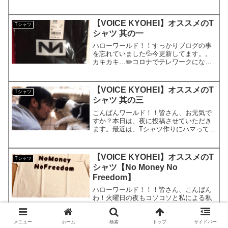
で現在大手IT系のサラリーマンの
KYOHEI（響兵）です。KYOHEI本日も
よろしくお願いします！本日は、私のTシ
【VOICE KYOHEI】オススメのT
Tシャツ
ャツコレクションです。...
シャツ 其の一
ハローワールド！！すっかりブログの事
を忘れていました💦今更新してます。。
カキカキ…✏️コロナでテレワークになっ
てから、出勤も一切無くなり…ベッドか
らデスクまでわずか1秒…もし通勤の概念
があるとしたら、1秒通勤…笑それにして
【VOICE KYOHEI】オススメのT
Tシャツ
も、オシャレが減り...
シャツ 其の三
こんばんワールド！！皆さん、お元気で
すか？本日は、夜に投稿させていただき
ます。最近は、Tシャツ作りにハマってい
ます。KYOHEIです。KYOHEIよろしく
お願いします。オススメのTシャツ作りこ
ちらで、前回（3日前）にも紹介したばか
【VOICE KYOHEI】オススメのT
Tシャツ
りですが、...
シャツ【No Money No
Freedom】
ハローワールド！！！皆さん、こんばん
わ！火曜日の夜もコソコソと私による私
のための雑記ブログを更新しておりま
す。元ビジュアル系バンドマンで現在大
手IT系サラリーマンで株式投資家ブロガ
メニュー
ホーム
検索
トップ
サイドバー