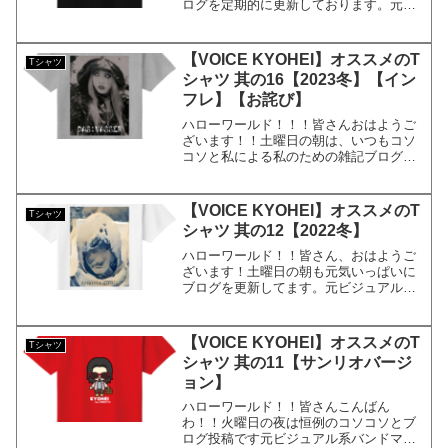
ログを定期的に更新しております。元ビ
ジュアル系バンドマンで現在大手IT系サ
ラリーマンで株式投資家で「FIRE」を目
指し、時々タトゥーモデルでもある
【VOICE KYOHEI】オススメのT
Tシャツ
KYOHEIです。KY...
シャツ 其の16【2023冬】【イン
フレ】【お詫び】
ハローワールド！！！皆さんおはようご
ざいます！！土曜日の朝は、いつもコソ
コソと私による私のための雑記ブログを
更新しております。元ビジュアル系バン
ドマンで現在大手IT系サラリーマンで株
式投資家でもある、KYOHEIです。
【VOICE KYOHEI】オススメのT
Tシャツ
KYOHEI本日もよろ...
シャツ 其の12【2022冬】
ハローワールド！！皆さん、おはようご
ざいます！土曜日の朝も元気いっぱいに
ブログを更新してます。元ビジュアル系
バンドマンで現在大手IT系サラリーマン
で投資家のKYOHEIです。KYOHEI本日
も宜しくお願いします。本日は、久しぶ
【VOICE KYOHEI】オススメのT
Tシャツ
りに僕のTシャ...
シャツ 其の11【サンリオバージ
ョン】
ハローワールド！！皆さんこんばん
わ！！火曜日の夜は恒例のコソコソとブ
ログ投稿です元ビジュアル系バンドマン