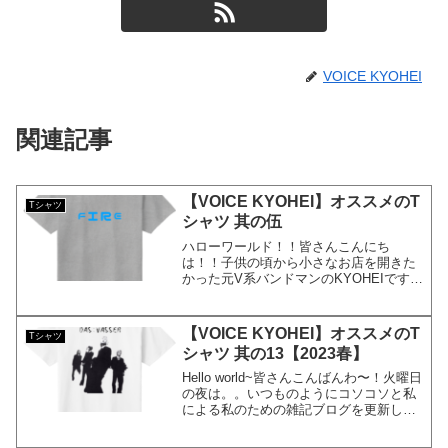
VOICE KYOHEI
関連記事
【VOICE KYOHEI】オススメのT
Tシャツ
シャツ 其の伍
ハローワールド！！皆さんこんにち
は！！子供の頃から小さなお店を開きた
かった元V系バンドマンのKYOHEIです。
KYOHEI宜しくお願い致します。本日
は、オススメのTシャツを紹介します。オ
ススメのTシャツ何ということでしょうつ
【VOICE KYOHEI】オススメのT
Tシャツ
いにKYOHEI...
シャツ 其の13【2023春】
Hello world~皆さんこんばんわ〜！火曜日
の夜は。。いつものようにコソコソと私
による私のための雑記ブログを更新して
います。元ビジュアル系バンドマンで現
在大手IT系サラリーマンで株式投資家で