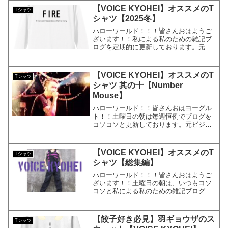
もある、KYOHEIです。KYOHEI本日も...
【VOICE KYOHEI】オススメのT
Tシャツ
シャツ【2025冬】
ハローワールド！！！皆さんおはようご
ざいます！！私による私のための雑記ブ
ログを定期的に更新しております。元ビ
ジュアル系バンドマンで現在大手IT系サ
ラリーマンで株式投資家で「FIRE」を目
指し、時々タトゥーモデルでもある
【VOICE KYOHEI】オススメのT
Tシャツ
KYOHEIです。KY...
シャツ 其の十【Number
Mouse】
ハローワールド！！皆さんおはヨーグル
ト！！土曜日の朝は毎週恒例でブログを
コソコソと更新しております。元ビジュ
アル系バンドマンで現在大手IT企業のサ
ラリーマンのKYOHEIです。KYOHEI本
日もよろしくお願いします。本日は、オ
【VOICE KYOHEI】オススメのT
Tシャツ
ススメのTシャ...
シャツ【総集編】
ハローワールド！！！皆さんおはようご
ざいます！！土曜日の朝は、いつもコソ
コソと私による私のための雑記ブログを
更新しております。元ビジュアル系バン
ドマンで現在大手IT系サラリーマンで株
式投資家でもある、KYOHEIです。
【餃子好き必見】羽ギョウザのス
Tシャツ
KYOHEI本日もよろ...