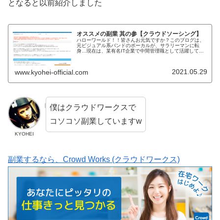
となると以前紹介しました
オススメの副業 其の参【クラウドソーシング】
ハローワールド！！皆さんお元気ですか？このブログは、
元ビジュアル系バンドのボーカルが、サラリーマンに転
身…現在は、某有名IT企業で中間管理職として活躍してい
ます。私の経験を元に毎日コツコツとブログ記事を書いて
おります。因みに、「YouTub...
2021.05.29
www.kyohei-official.com
僕はクラウドワークスで
コソコソ副業していますw
KYOHEI
副業するなら、Crowd Works (クラウドワークス)