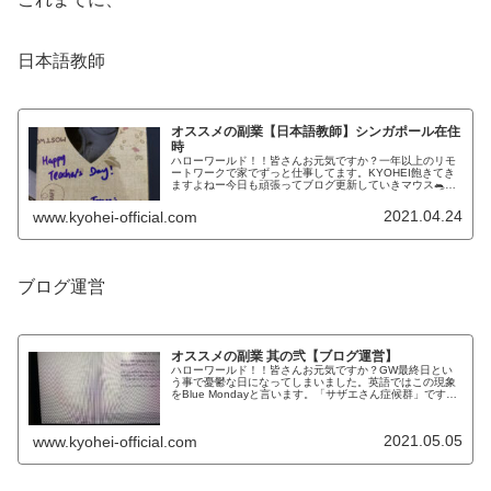
日本語教師
オススメの副業【日本語教師】シンガポール在住
時
ハローワールド！！皆さんお元気ですか？一年以上のリモ
ートワークで家でずっと仕事してます。KYOHEI飽きてき
ますよねー今日も頑張ってブログ更新していきマウス🐀今
日はオススメの副業ですねーオススメの副業↑↑↑↑この本
↑↑↑↑すごく参考になりま...
2021.04.24
www.kyohei-official.com
ブログ運営
オススメの副業 其の弐【ブログ運営】
ハローワールド！！皆さんお元気ですか？GW最終日とい
う事で憂鬱な日になってしまいました。英語ではこの現象
をBlue Mondayと言います。「サザエさん症候群」です
ね。今日はサザエさんやってないですけどそんな感じで今
日は副業のオススメを紹介...
2021.05.05
www.kyohei-official.com