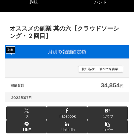
趣味
バンド
オススメの副業 其の六【クラウドソーシ
ング・２回目】
副業
X
Facebook
はてブ
LINE
LinkedIn
コピー