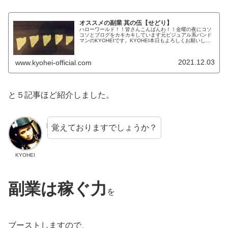
オススメの副業 其の伍【せどり】
ハローワールド！！皆さんこんばんわ！！金曜の夜にコソ
コソとブログをカキカキしています元ビジュアル系バンド
マンのKYOHEIです。KYOHEI本日もよろしくお願いしま
す！本日は、副業ではないですが生活の節約になるお話が
出来ればと思っています。...
2021.12.03
www.kyohei-official.com
と５記事ほど紹介しました。
覚えておりますでしょうか？
KYOHEI
副業は稼ぐ力
を
ブーストしますので、