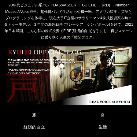
90年代ビジュアル系バンドDAS:VASSER → GUICHE → [P:D] → Number
MouseのVoice担当。超極貧バンド生活から心機一転、アメリカ留学。英語と
プログラミングを体得し、現在大手IT企業のサラリーマン&株式投資家＆時々
タトゥーモデル。３年間の海外勤務 (マレーシア・シンガポール)を経て、2021
年日本帰国。こんな私の株式投資でFIRE(経済的自由)を手にし、再びステージ
に返り咲く人生の「雑記ブログ」
旅
食
経済的自立
生活