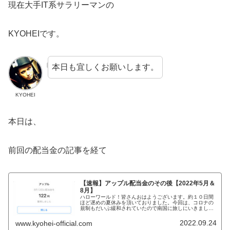
現在大手IT系サラリーマンの
KYOHEIです。
本日も宜しくお願いします。
KYOHEI
本日は、
前回の配当金の記事を経て
【速報】アップル配当金のその後【2022年5月＆
8月】
ハローワールド！皆さんおはようございます。約１０日間
ほど遅めの夏休みを頂いておりました。今回は、コロナの
規制もだいぶ緩和されていたので南国に旅しにいきました
wKYOHEI今度またブログに書きますね〜元ビジュアル系
バンドマンで現在大手IT系の...
2022.09.24
www.kyohei-official.com