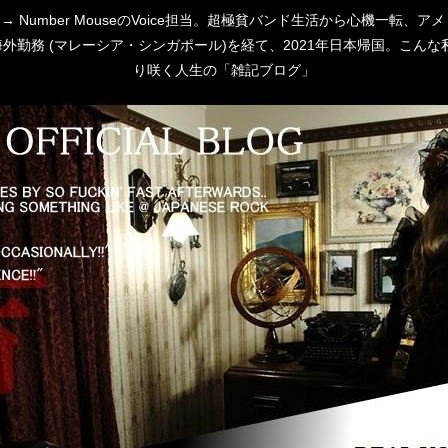
 [P:D] → Number MouseのVoice担当。超極貧バンド生活から心
勤務 (マレーシア・シンガポール)を経て、2021年日本帰国。こんな私
り咲く人生の「雑記ブログ」