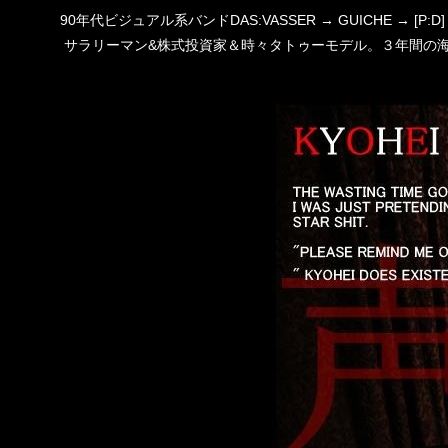
90年代ビジュアル系バンドDAS:VASSER → GUICHE →
サラリーマン&株式投資家＆時々タトゥーモデル。３年間の海外