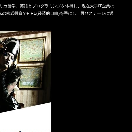
機一転、アメリカ留学。英語とプログラミングを体得し、現在大手IT企業の
の株式投資でFIRE(経済的自由)を手にし、再びステージに返