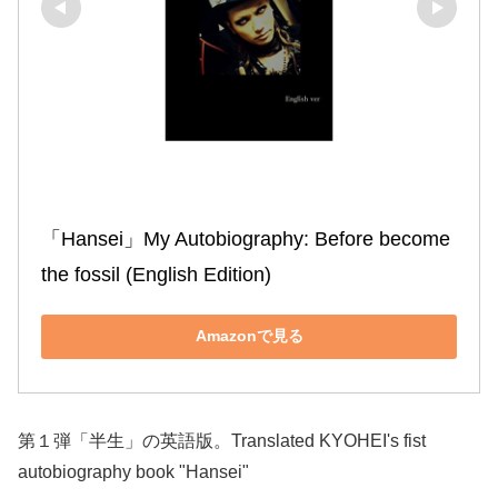
「Hansei」My Autobiography: Before become 
the fossil (English Edition)
Amazonで見る
第１弾「半生」の英語版。Translated KYOHEI's fist
autobiography book "Hansei"