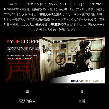
90年代ビジュアル系バンドDAS:VASSER → GUICHE → [P:D] → Number
MouseのVoice担当。超極貧バンド生活から心機一転、アメリカ留学。英語と
プログラミングを体得し、現在大手IT企業のサラリーマン&株式投資家＆時々
タトゥーモデル。３年間の海外勤務 (マレーシア・シンガポール)を経て、2021
年日本帰国。こんな私の株式投資でFIRE(経済的自由)を手にし、再びステージ
に返り咲く人生の「雑記ブログ」
旅
食
経済的自立
生活