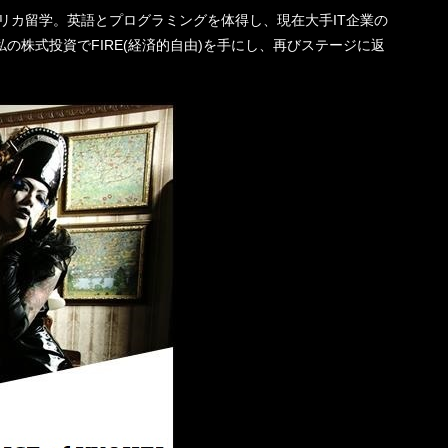
機一転、アメリカ留学。英語とプログラミングを体得し、現在大手IT企業の
の株式投資でFIRE(経済的自由)を手にし、再びステージに返