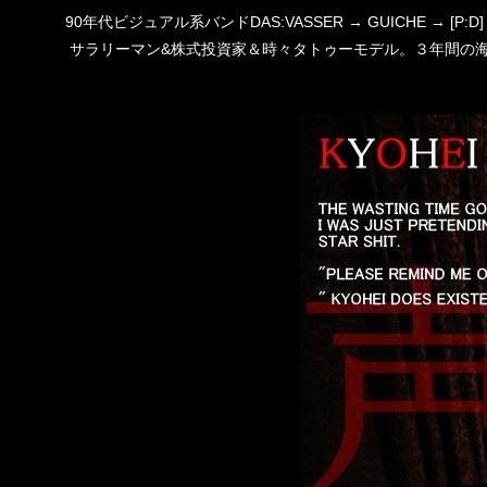
90年代ビジュアル系バンドDAS:VASSER → GUICHE →
サラリーマン&株式投資家＆時々タトゥーモデル。３年間の海外