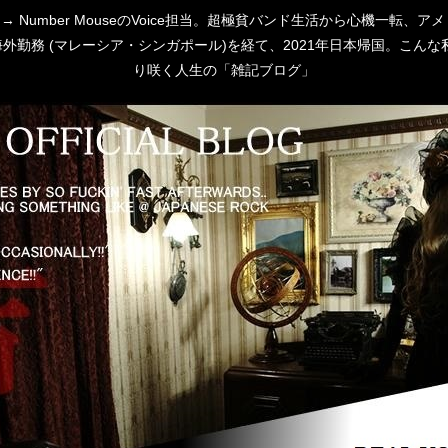
 [P:D] → Number MouseのVoice担当。超極貧バンド生活から心
勤務 (マレーシア・シンガポール)を経て、2021年日本帰国。こんな私
り咲く人生の「雑記ブログ」