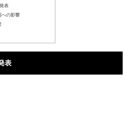
発表
圏への影響
想
発表