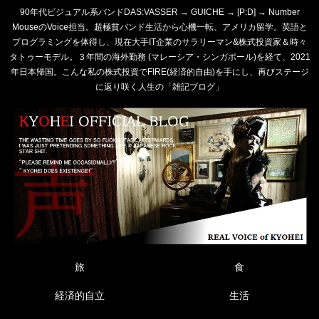
90年代ビジュアル系バンドDAS:VASSER → GUICHE → [P:D] → Number
MouseのVoice担当。超極貧バンド生活から心機一転、アメリカ留学。英語と
プログラミングを体得し、現在大手IT企業のサラリーマン&株式投資家＆時々
タトゥーモデル。３年間の海外勤務 (マレーシア・シンガポール)を経て、2021
年日本帰国。こんな私の株式投資でFIRE(経済的自由)を手にし、再びステージ
に返り咲く人生の「雑記ブログ」
旅
食
経済的自立
生活